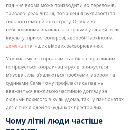
падіння вдома може призводити до переломів,
тривалої реабілітації, погіршення рухливості та
сильного емоційного стресу. Особливо
небезпечними вважаються травми у людей після
інсульту, при остеопорозі, хворобі Паркінсона,
деменції
та інших вікових захворюваннях.
У похилому віці організм стає більш вразливим:
погіршується координація рухів, знижується
м’язова сила, з’являються проблеми із зором та
судинами. Саме тому профілактика падінь
вважається важливою частиною догляду за
людьми похилого віку як удома, так і у пансіонатах
для літніх людей та будинках престарілих.
Чому літні люди частіше