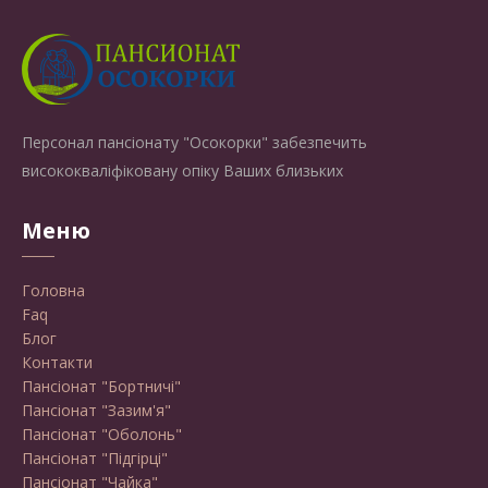
Персонал пансіонату "Осокорки" забезпечить
висококваліфіковану опіку Ваших близьких
Меню
Головна
Faq
Блог
Контакти
Пансіонат "Бортничі"
Пансіонат "Зазим'я"
Пансіонат "Оболонь"
Пансіонат "Підгірці"
Пансіонат "Чайка"