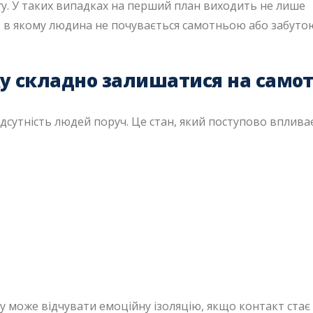
агу. У таких випадках на перший план виходить не лише
а, в якому людина не почувається самотньою або забуто
у складно залишатися на самот
ідсутність людей поруч. Це стан, який поступово вплива
іку може відчувати емоційну ізоляцію, якщо контакт стає