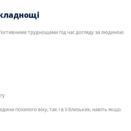
 складнощі
об’єктивними труднощами під час догляду за людиною
гу
ини похилого віку, так і в її близьких, навіть якщо