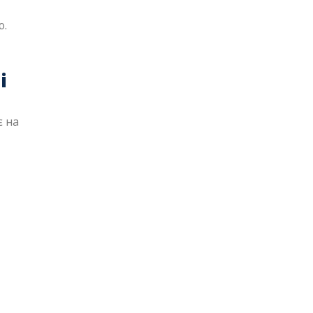
ю.
і
є на