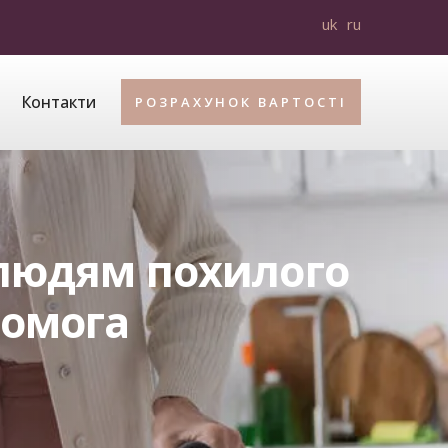
uk
ru
Контакти
РОЗРАХУНОК ВАРТОСТІ
 людям похилого
помога