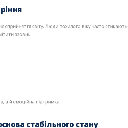
аріння
нє сприйняття світу. Люди похилого віку часто стикають
ітити ззовні.
, а й емоційна підтримка.
основа стабільного стану