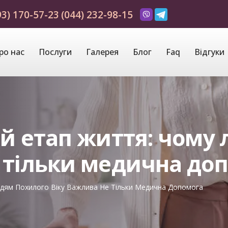
93) 170-57-23
(044) 232-98-15
ро нас
Послуги
Галерея
Блог
Faq
Відгуки
ий етап життя: чому
 тільки медична до
юдям Похилого Віку Важлива Не Тільки Медична Допомога